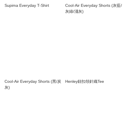
Supima Everyday T-Shirt
Cool-Air Everyday Shorts (灰藍/
灰綠/淺灰)
Cool-Air Everyday Shorts (黑/炭
Henley鈕扣領針織Tee
灰)