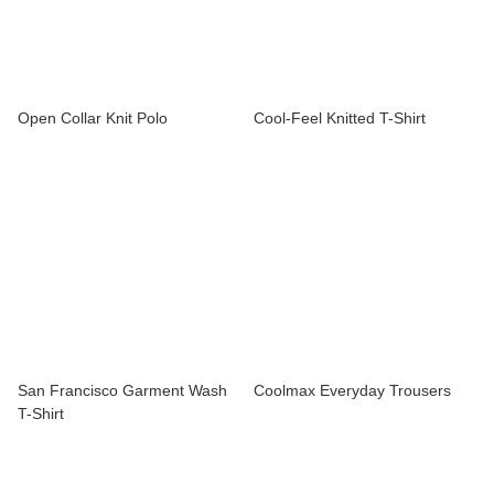
Open Collar Knit Polo
Cool-Feel Knitted T-Shirt
San Francisco Garment Wash
Coolmax Everyday Trousers
T-Shirt