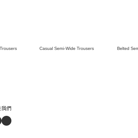
Trousers
Casual Semi-Wide Trousers
Belted Se
注我們