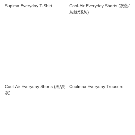
Supima Everyday T-Shirt
Cool-Air Everyday Shorts (灰藍/
灰綠/淺灰)
Cool-Air Everyday Shorts (黑/炭
Coolmax Everyday Trousers
灰)