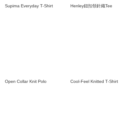
Supima Everyday T-Shirt
Henley鈕扣領針織Tee
Open Collar Knit Polo
Cool-Feel Knitted T-Shirt