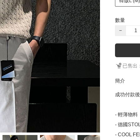
韓版L (M)
數量
−
已售出：
簡介
成功付款後
- 輕薄物
- 德國ST
- COOL