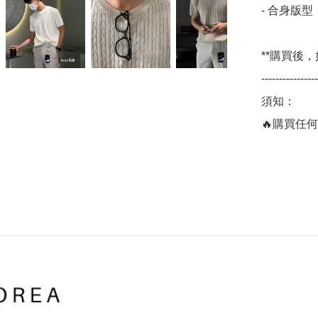
- 合身版型
**購買後，
----------------

須知：

🔥購買任