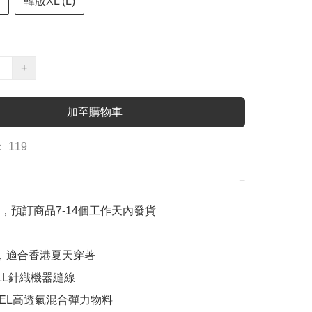
韓版XL (L)
+
加至購物車
 119
−
，預訂商品7-14個工作天內發貨

料，適合香港夏天穿著

OLL針織機器縫線

 FEEL高透氣混合彈力物料
