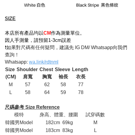
SIZE
本店所有產品均以
CM
作為測量單位。
因人手測量，請預留1-3cm誤差
❗如果對尺碼有任何疑問，建議先 IG DM/ Whatsapp向我們
查詢！
Whatsapp:
wa.link/rdtnml
Size
Shoulder
Chest
Sleeve
Length
(CM)
肩寬
胸寬
袖長
衣長
M
57
62
58
77
L
58
64
59
78
尺碼參考 Size Reference
模特
身高、體重、腰圍
試穿碼數
韓國男Model
182cm 69kg
M
韓國男Model
183cm 83kg
L