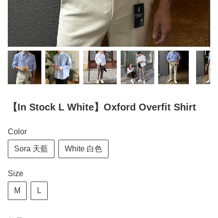
【In Stock L White】Oxford Overfit Shirt
Color
Sora 天藍
White 白色
Size
M
L