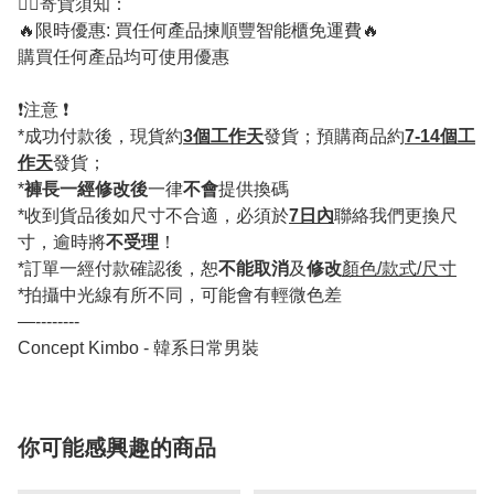
💁‍♂️寄貨須知：
🔥限時優惠: 買任何產品揀順豐智能櫃免運費🔥
購買任何產品均可使用優惠
❗️注意 ❗️
*成功付款後，現貨約
3個工作天
發貨；預購商品約
7-14個工
作天
發貨；
*
褲長一經修改後
一律
不會
提供換碼
*收到貨品後如尺寸不合適，必須於
7日內
聯絡我們更換尺
寸，逾時將
不受理
！
*訂單一經付款確認後，恕
不能取消
及
修改
顏色/款式/尺寸
*拍攝中光線有所不同，可能會有輕微色差
—--------
Concept Kimbo - 韓系日常男裝
你可能感興趣的商品