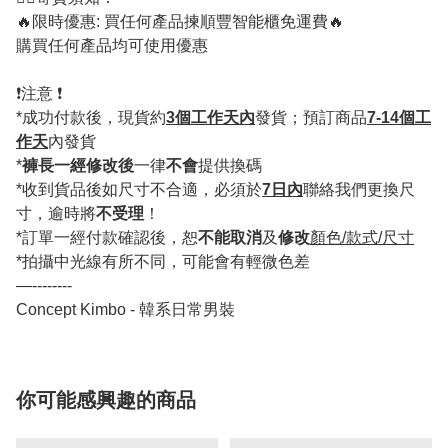
🔥限時優惠: 買任何產品揀順豐智能櫃免運費🔥
購買任何產品均可使用優惠
❗️注意 ❗️
*成功付款後，現貨約
3個工作天內
發貨；預訂商品
7-14個工
作天
內發貨
*
褲長一經修改後
一律
不會
提供換碼
*收到貨品後如尺寸不合適，必須於
7日內
聯絡我們更換尺
寸，逾時將
不受理
！
*訂單一經付款確認後，恕
不能取消
及
修改
顏色/款式/尺寸
*拍攝中光線有所不同，可能會有輕微色差
—--------
Concept Kimbo - 韓系日常男裝
你可能感興趣的商品