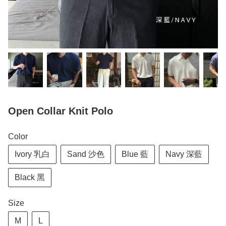
Open Collar Knit Polo
Color
Ivory 乳白
Sand 沙色
Blue 藍
Navy 深藍
Black 黑
Size
M
L