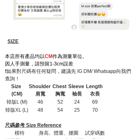
SIZE
本店所有產品均以
CM
作為測量單位。
因人手測量，請預留1-3cm誤差
❗如果對尺碼有任何疑問，建議先 IG DM/ Whatsapp向我們
查詢！
Size
Shoulder
Chest
Sleeve
Length
(CM)
肩寬
胸寬
袖長
衣長
韓版L (M)
46
52
24
69
韓版XL (L)
48
54
25
70
尺碼參考 Size Reference
模特
身高、體重、腰圍
試穿碼數