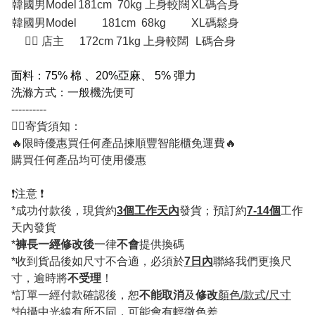
韓國男Model
181cm 70kg 上身較闊
XL碼合身
韓國男Model
181cm 68kg
XL碼鬆身
💁‍♂ 店主
172cm 71kg 上身較闊
L碼合身
面料：75% 棉 、20%亞麻、 5% 彈力
洗滌方式：一般機洗便可
----------
💁‍♂️寄貨須知：
🔥限時優惠買任何產品揀順豐智能櫃免運費🔥
購買任何產品均可使用優惠
❗️注意 ❗️
*成功付款後，現貨約
3個工作天內
發貨；預訂約
7-14個
工作
天內發貨
*
褲長一經修改後
一律
不會
提供換碼
*收到貨品後如尺寸不合適，必須於
7日內
聯絡我們更換尺
寸，逾時將
不受理
！
*訂單一經付款確認後，恕
不能取消
及
修改
顏色/款式/尺寸
*拍攝中光線有所不同，可能會有輕微色差