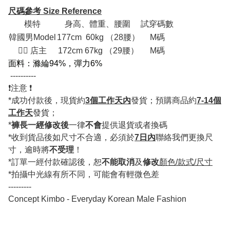
尺碼參考 Size Reference
模特
身高、體重、腰圍
試穿碼數
韓國男Model
177cm 60kg （28腰）
M碼
💁‍♂ 店主
172cm 67kg （29腰）
M碼
面料：滌綸94%，彈力6%
----------
❗️注意 ❗️
*成功付款後，現貨約
3個工作天內
發貨；預購商品約
7-14個
工作天
發貨；
*
褲長一經修改後
一律
不會
提供退貨或者換碼
*收到貨品後如尺寸不合適，必須於
7日內
聯絡我們更換尺
寸，逾時將
不受理
！
*訂單一經付款確認後，恕
不能取消
及
修改
顏色/款式/尺寸
*拍攝中光線有所不同，可能會有輕微色差
---------
Concept Kimbo - Everyday Korean Male Fashion