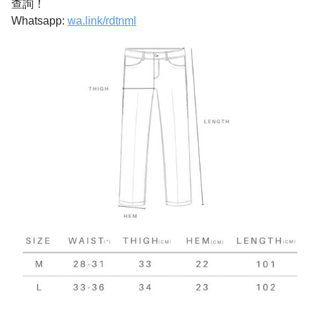
查詢！
Whatsapp:
wa.link/rdtnml