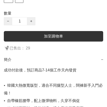
數量
−
+
加至購物車
已售出： 29
簡介
−
成功付款後，預訂商品7-14個工作天內發貨

•⁠  ⁠韓國大熱微寬版型，適合不同腿型人士，闊褲新手入門必
備！

•⁠  ⁠自帶橡筋腰帶，配上微彈物料，久穿不侷促
