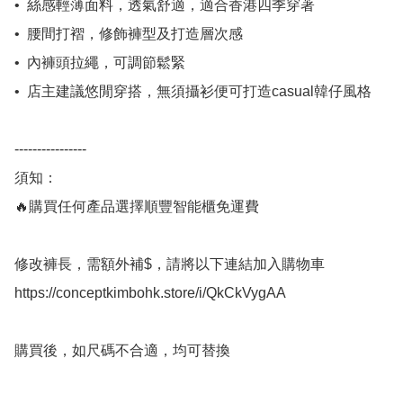
•⁠  ⁠絲感輕薄面料，透氣舒適，適合香港四季穿著

•⁠  ⁠腰間打褶，修飾褲型及打造層次感

•⁠  ⁠內褲頭拉繩，可調節鬆緊

•⁠  ⁠店主建議悠閒穿搭，無須攝衫便可打造casual韓仔風格

----------------

須知：

🔥購買任何產品選擇順豐智能櫃免運費

修改褲長，需額外補$，請將以下連結加入購物車 

https://conceptkimbohk.store/i/QkCkVygAA 

購買後，如尺碼不合適，均可替換