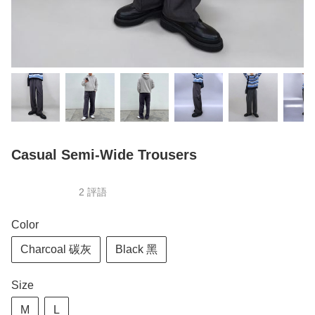
Casual Semi-Wide Trousers
2 評語
Color
Charcoal 碳灰
Black 黑
Size
M
L