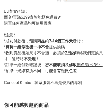
💁‍♂️寄貨須知：
面交/買滿$299寄智能櫃免運費🎉
購買任何產品均可使用優惠
❗️注意 ❗️
*成功付款後，預購商品約
7-14個工作天
發貨；
*
褲長一經修改後
一律
不會
提供換碼
*收到貨品後如尺寸不合適，必須於
7日內
聯絡我們更換尺
寸，逾時將
不受理
！
*訂單一經付款確認後，恕
不能取消
及
修改
顏色/款式/尺寸
*拍攝中光線有所不同，可能會有輕微色差
—--------
Concept Kimbo - 韓系服裝不再是俊男的專利
你可能感興趣的商品