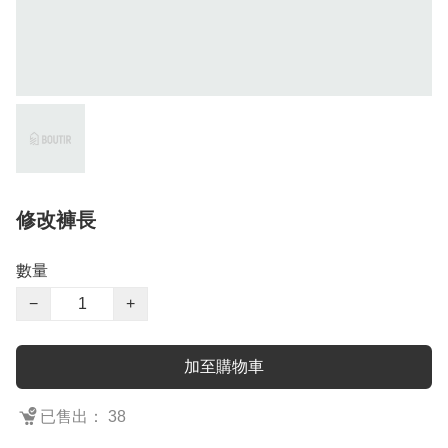
修改褲長
數量
−
+
加至購物車
已售出： 38