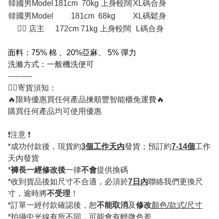
韓國男Model
181cm 70kg 上身較闊
XL碼合身
韓國男Model
181cm 68kg
XL碼鬆身
💁‍♂ 店主
172cm 71kg 上身較闊
L碼合身
面料：75% 棉 、20%亞麻、 5% 彈力
洗滌方式：一般機洗便可
----------
💁‍♂️寄貨須知：
🔥限時優惠買任何產品揀順豐智能櫃免運費🔥
購買任何產品均可使用優惠
❗️注意 ❗️
*成功付款後，現貨約
3個工作天內
發貨；預訂約
7-14個
工作
天內發貨
*
褲長一經修改後
一律
不會
提供換碼
*收到貨品後如尺寸不合適，必須於
7日內
聯絡我們更換尺
寸，逾時將
不受理
！
*訂單一經付款確認後，恕
不能取消
及
修改
顏色/款式/尺寸
*拍攝中光線有所不同，可能會有輕微色差