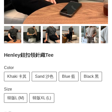
Henley鈕扣領針織Tee
Color
Khaki 卡其
Sand 沙色
Blue 藍
Black 黑
Size
韓版L (M)
韓版XL (L)