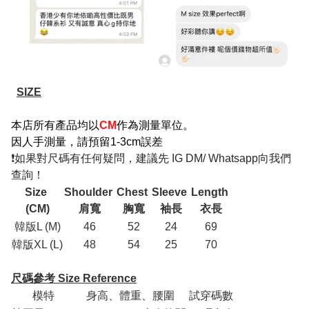
SIZE
本店所有產品均以
CM
作為測量單位。
因人手測量，請預留1-3cm誤差
❗如果對尺碼有任何疑問，建議先 IG DM/ Whatsapp向我們
查詢！
Size
Shoulder
Chest
Sleeve
Length
(CM)
肩寬
胸寬
袖長
衣長
韓版L (M)
46
52
24
69
韓版XL (L)
48
54
25
70
尺碼參考 Size Reference
模特
身高、體重、腰圍
試穿碼數