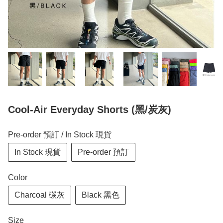
Cool-Air Everyday Shorts (黑/炭灰)
Pre-order 預訂 / In Stock 現貨
In Stock 現貨
Pre-order 預訂
Color
Charcoal 碳灰
Black 黑色
Size