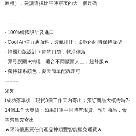
較粗），建議選擇比平時穿著的大一個尺碼

---------

- 100%韓國設計及進口

- Cool Air彈力薄面料，透氣排汗；柔軟的同時保持版型

- 韓國短版設計 + 簡約口袋，乾淨俐落

- 彈弓腰圍 +抽繩，適合不同腰圍人士，超舒服🔥

- 獨特韓系顏色，夏天簡單配襯即可

---------

須知：

❗️成功落單後，現貨3個工作天內寄出；預訂商品大概需時7-
14個工作天發貨；如果訂單中同時有現貨、預訂商品，會
等齊貨先寄出

🔥限時優惠買任何產品揀順豐智能櫃免運費🔥