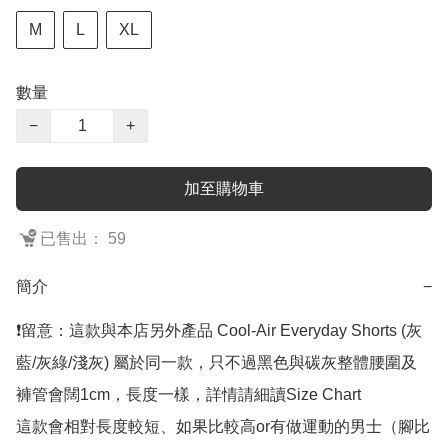
M
L
XL
數量
−
+
加至購物車
已售出： 59
簡介
−
❗留意：這款與本店另外產品 Cool-Air Everyday Shorts (灰
藍/灰綠/淺灰) 屬於同一款，只不過黑色與碳灰整體腰圍及
褲管會闊1cm，長度一樣，詳情請細讀Size Chart

這款會相對長度較短、如果比較高or有做運動的男士（腳比