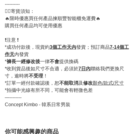
----------
💁‍♂️寄貨須知：
🔥限時優惠買任何產品揀順豐智能櫃免運費🔥
購買任何產品均可使用優惠
❗️注意 ❗️
*成功付款後，現貨約
3個工作天內
發貨；預訂商品
7-14個工
作天
內發貨
*
褲長一經修改後
一律
不會
提供換碼
*收到貨品後如尺寸不合適，必須於
7日內
聯絡我們更換尺
寸，逾時將
不受理
！
*訂單一經付款確認後，恕
不能取消
及
修改
顏色/款式/尺寸
*拍攝中光線有所不同，可能會有輕微色差
—--------
Concept Kimbo - 韓系日常男裝
你可能感興趣的商品