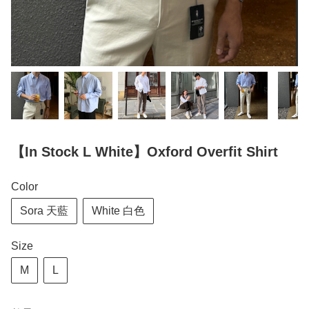
【In Stock L White】Oxford Overfit Shirt
Color
Sora 天藍
White 白色
Size
M
L