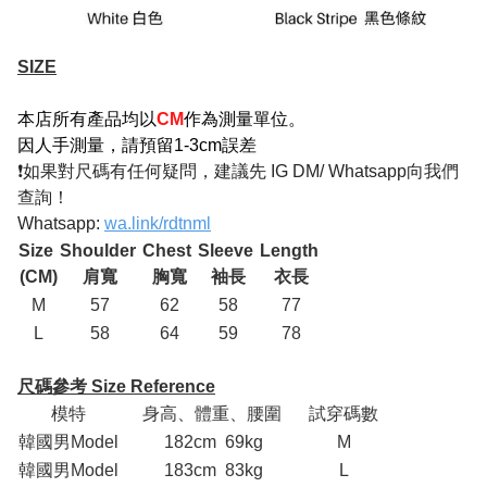
SIZE
本店所有產品均以
CM
作為測量單位。
因人手測量，請預留1-3cm誤差
❗如果對尺碼有任何疑問，建議先 IG DM/ Whatsapp向我們
查詢！
Whatsapp:
wa.link/rdtnml
Size
Shoulder
Chest
Sleeve
Length
(CM)
肩寬
胸寬
袖長
衣長
M
57
62
58
77
L
58
64
59
78
尺碼參考 Size Reference
模特
身高、體重、腰圍
試穿碼數
韓國男Model
182cm 69kg
M
韓國男Model
183cm 83kg
L