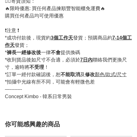
💁‍♂️寄貨須知：
🔥限時優惠: 買任何產品揀順豐智能櫃免運費🔥
購買任何產品均可使用優惠
❗️注意 ❗️
*成功付款後，現貨約
3個工作天
發貨；預購商品約
7-14個工
作天
發貨；
*
褲長一經修改後
一律
不會
提供換碼
*收到貨品後如尺寸不合適，必須於
7日內
聯絡我們更換尺
寸，逾時將
不受理
！
*訂單一經付款確認後，恕
不能取消
及
修改
顏色/款式/尺寸
*拍攝中光線有所不同，可能會有輕微色差
—--------
Concept Kimbo - 韓系日常男裝
你可能感興趣的商品