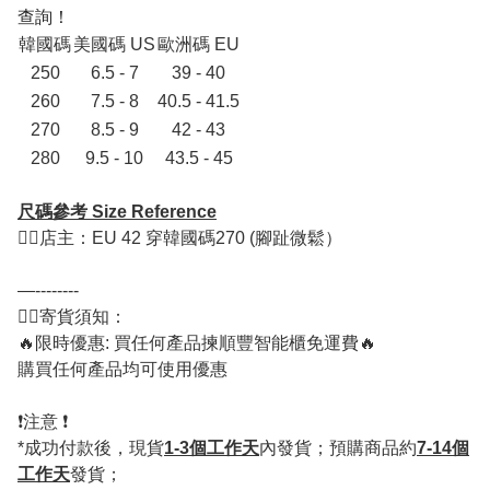
查詢！
韓國碼
美國碼 US
歐洲碼 EU
250
6.5 - 7
39 - 40
260
7.5 - 8
40.5 - 41.5
270
8.5 - 9
42 - 43
280
9.5 - 10
43.5 - 45
尺碼參考 Size Reference
💁‍♂️店主：EU 42 穿韓國碼270 (腳趾微鬆）
—--------
💁‍♂️寄貨須知：
🔥限時優惠: 買任何產品揀順豐智能櫃免運費🔥
購買任何產品均可使用優惠
❗️注意 ❗️
*成功付款後，現貨
1-3個工作天
內發貨；預購商品約
7-14個
工作天
發貨；