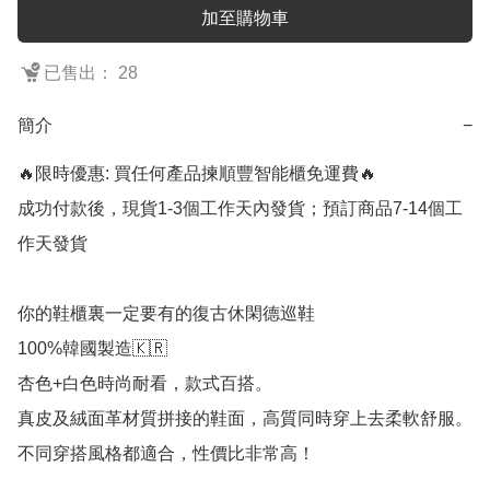
加至購物車
已售出： 28
簡介
−
🔥限時優惠: 買任何產品揀順豐智能櫃免運費🔥

成功付款後，現貨1-3個工作天內發貨；預訂商品7-14個工
作天發貨

你的鞋櫃裏一定要有的復古休閑德巡鞋 

100%韓國製造🇰🇷

杏色+白色時尚耐看，款式百搭。

真皮及絨面革材質拼接的鞋面，高質同時穿上去柔軟舒服。

不同穿搭風格都適合，性價比非常高！