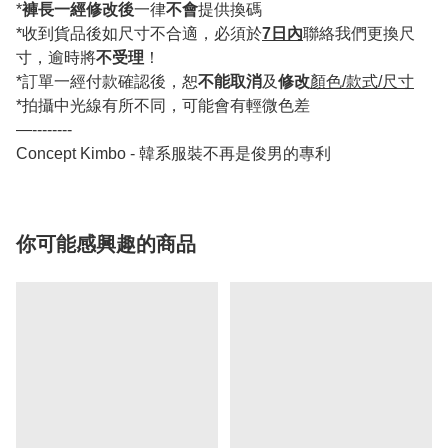
*
褲長一經修改後
一律
不會
提供換碼
*收到貨品後如尺寸不合適，必須於
7日內
聯絡我們更換尺
寸，逾時將
不受理
！
*訂單一經付款確認後，恕
不能取消
及
修改
顏色/款式/尺寸
*拍攝中光線有所不同，可能會有輕微色差
—--------
Concept Kimbo - 韓系服裝不再是俊男的專利
你可能感興趣的商品