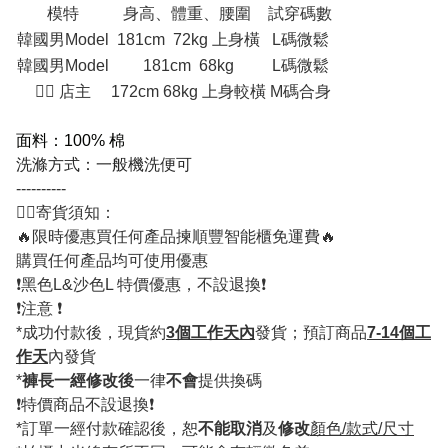
模特
身高、體重、腰圍
試穿碼數
韓國男Model
181cm 72kg 上身橫
L碼微鬆
韓國男Model
181cm 68kg
L碼微鬆
💁‍♂ 店主
172cm 68kg 上身較橫
M碼合身
面料：100% 棉
洗滌方式：一般機洗便可
----------
💁‍♂️寄貨須知：
🔥限時優惠買任何產品揀順豐智能櫃免運費🔥
購買任何產品均可使用優惠
❗️黑色L&沙色L 特價優惠，不設退換❗️
❗️注意 ❗️
*成功付款後，現貨約
3個工作天內
發貨；預訂商品
7-14個工
作天
內發貨
*
褲長一經修改後
一律
不會
提供換碼
❗️特價商品不設退換❗️
*訂單一經付款確認後，恕
不能取消
及
修改
顏色/款式/尺寸