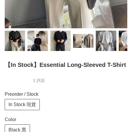
【In Stock】Essential Long-Sleeved T-Shirt
1 評語
Preorder / Stock
In Stock 現貨
Color
Black 黑