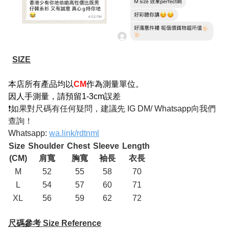
SIZE
本店所有產品均以
CM
作為測量單位。
因人手測量，請預留1-3cm誤差
❗如果對尺碼有任何疑問，建議先 IG DM/ Whatsapp向我們
查詢！
Whatsapp:
wa.link/rdtnml
Size
Shoulder
Chest
Sleeve
Length
(CM)
肩寬
胸寬
袖長
衣長
M
52
55
58
70
L
54
57
60
71
XL
56
59
62
72
尺碼參考 Size Reference