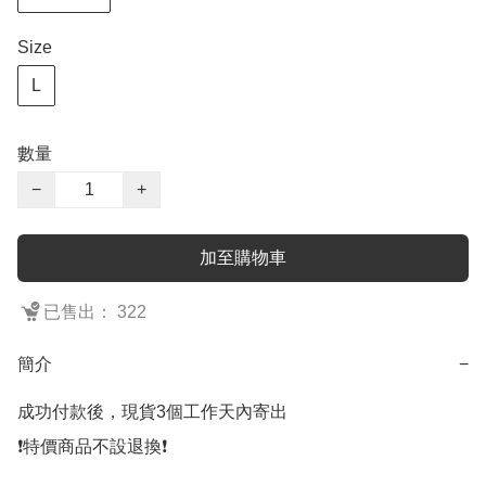
Size
L
數量
−
+
加至購物車
已售出： 322
簡介
−
成功付款後，現貨3個工作天內寄出

❗️特價商品不設退換❗️
